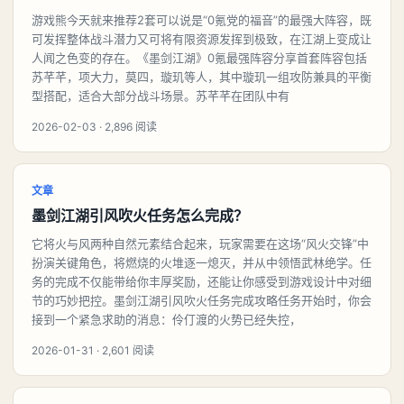
游戏熊今天就来推荐2套可以说是“0氪党的福音”的最强大阵容，既
可发挥整体战斗潜力又可将有限资源发挥到极致，在江湖上变成让
人闻之色变的存在。《墨剑江湖》0氪最强阵容分享首套阵容包括
苏芊芊，项大力，莫四，璇玑等人，其中璇玑一组攻防兼具的平衡
型搭配，适合大部分战斗场景。苏芊芊在团队中有
2026-02-03 · 2,896 阅读
文章
墨剑江湖引风吹火任务怎么完成？
它将火与风两种自然元素结合起来，玩家需要在这场“风火交锋”中
扮演关键角色，将燃烧的火堆逐一熄灭，并从中领悟武林绝学。任
务的完成不仅能带给你丰厚奖励，还能让你感受到游戏设计中对细
节的巧妙把控。墨剑江湖引风吹火任务完成攻略任务开始时，你会
接到一个紧急求助的消息：伶仃渡的火势已经失控，
2026-01-31 · 2,601 阅读