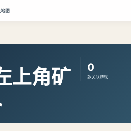
点地图
0
左上角矿
款关联游戏
入