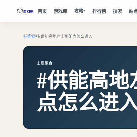
攻略
首页
游戏库
排行榜
搜索
站
/
标签索引
供能高地左上角矿点怎么进入
主题聚合
#供能高地
点怎么进