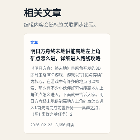
相关文章
编辑内容会随标签关联同步出现。
文章
明日方舟终末地供能高地左上角
矿点怎么进，详细进入路线攻略
《明日方舟：终末地》是鹰角开发的3D
即时策略RPG游戏，游戏以“开拓与存续”
为核心，在游戏中有许多的地点可以探
索，那么有不少小伙伴好奇供能高地左上
角矿点怎么进入，下面就来告诉大家。明
日方舟终末地供能高地左上角矿点怎么进
入1.首先需完成前置任务——离群之狼；
（图1 离群之狼任务）2
2026-02-23 · 3,656 阅读