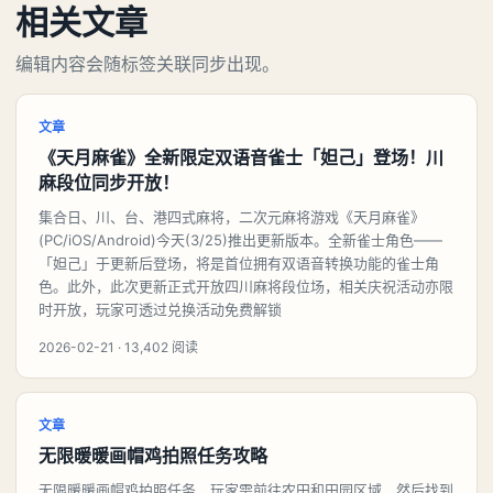
相关文章
编辑内容会随标签关联同步出现。
文章
《天月麻雀》全新限定双语音雀士「妲己」登场！川
麻段位同步开放！
集合日、川、台、港四式麻将，二次元麻将游戏《天月麻雀》
(PC/iOS/Android)今天(3/25)推出更新版本。全新雀士角色——
「妲己」于更新后登场，将是首位拥有双语音转换功能的雀士角
色。此外，此次更新正式开放四川麻将段位场，相关庆祝活动亦限
时开放，玩家可透过兑换活动免费解锁
2026-02-21 · 13,402 阅读
文章
无限暖暖画帽鸡拍照任务攻略
无限暖暖画帽鸡拍照任务，玩家需前往农田和田园区域，然后找到