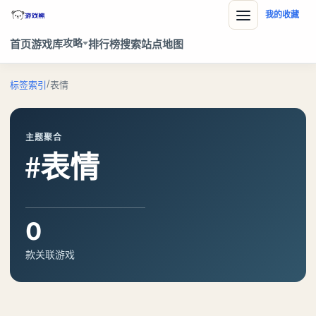
我的收藏
攻略
首页
游戏库
排行榜
搜索
站点地图
/
标签索引
表情
主题聚合
#表情
0
款关联游戏