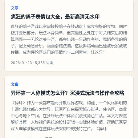
文章
疯狂的鸽子表情包大全，最新高清无水印
疯狂的鸽子游戏玩家需操控鸽子在转动盘上啄食完好的食物，同时
避开变质部分。玩法本身简单，但其魔性之处在于每关结束后的结
算画面——无论过关与否，都会出现一只动作夸张、舞蹈各异的鸽
子，配上动感音乐，画面滑稽洗脑。这段舞蹈动画迅速被玩家截取
传播，成为评论区热门的表情包与二创素材，让这只“
2026-01-13 · 5,355 阅读
文章
异环第一人称模式怎么开？沉浸式玩法与操作全攻略
《异环》作为一款都市题材开放世界游戏，构建了一个风格鲜明的
卡通化现代都市大世界。玩家可自由探索城市街巷、住宅区、商业
中心与地下空间，在多维玩法中体验沉浸式角色生活。本文将聚焦
解析其第一人称视角系统的设计逻辑与实际体验价值，帮助玩家更
深入理解该模式在整体玩法架构中的独特定位。《异环