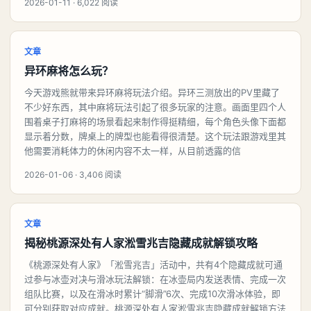
2026-01-11 · 6,022 阅读
文章
异环麻将怎么玩？
今天游戏熊就带来异环麻将玩法介绍。异环三测放出的PV里藏了
不少好东西，其中麻将玩法引起了很多玩家的注意。画面里四个人
围着桌子打麻将的场景看起来制作得挺精细，每个角色头像下面都
显示着分数，牌桌上的牌型也能看得很清楚。这个玩法跟游戏里其
他需要消耗体力的休闲内容不太一样，从目前透露的信
2026-01-06 · 3,406 阅读
文章
揭秘桃源深处有人家淞雪兆吉隐藏成就解锁攻略
《桃源深处有人家》「淞雪兆吉」活动中，共有4个隐藏成就可通
过参与冰壶对决与滑冰玩法解锁：在冰壶局内发送表情、完成一次
组队比赛，以及在滑冰时累计“脚滑”6次、完成10次滑冰体验，即
可分别获取对应成就。桃源深处有人家淞雪兆吉隐藏成就解锁方法