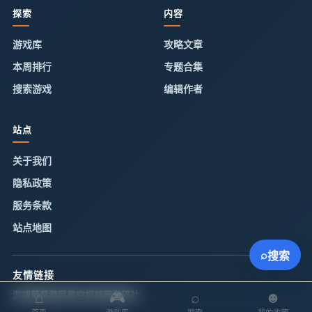
探索
内容
游戏库
攻略文章
本周排行
专题合集
搜索游戏
编辑作者
站点
关于我们
隐私政策
服务条款
站点地图
⌕
搜索
友情链接
游戏葡萄
⌂
游民星空
机核网
🎮
游研社
⌕
☻