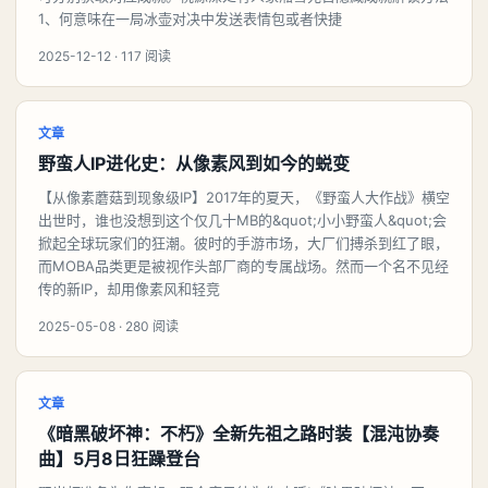
1、何意味在一局冰壶对决中发送表情包或者快捷
2025-12-12 · 117 阅读
文章
野蛮人IP进化史：从像素风到如今的蜕变
【从像素蘑菇到现象级IP】2017年的夏天，《野蛮人大作战》横空
出世时，谁也没想到这个仅几十MB的&quot;小小野蛮人&quot;会
掀起全球玩家们的狂潮。彼时的手游市场，大厂们搏杀到红了眼，
而MOBA品类更是被视作头部厂商的专属战场。然而一个名不见经
传的新IP，却用像素风和轻竞
2025-05-08 · 280 阅读
文章
《暗黑破坏神：不朽》全新先祖之路时装【混沌协奏
曲】5月8日狂躁登台