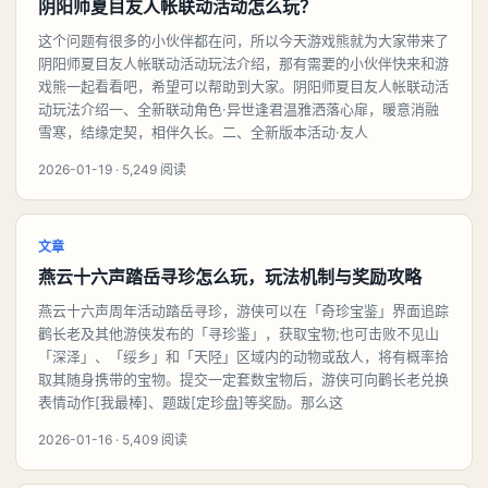
阴阳师夏目友人帐联动活动怎么玩？
这个问题有很多的小伙伴都在问，所以今天游戏熊就为大家带来了
阴阳师夏目友人帐联动活动玩法介绍，那有需要的小伙伴快来和游
戏熊一起看看吧，希望可以帮助到大家。阴阳师夏目友人帐联动活
动玩法介绍一、全新联动角色·异世逢君温雅洒落心扉，暖意消融
雪寒，结缘定契，相伴久长。二、全新版本活动·友人
2026-01-19 · 5,249 阅读
文章
燕云十六声踏岳寻珍怎么玩，玩法机制与奖励攻略
燕云十六声周年活动踏岳寻珍，游侠可以在「奇珍宝鉴」界面追踪
鹳长老及其他游侠发布的「寻珍鉴」，获取宝物;也可击败不见山
「深泽」、「绥乡」和「天陉」区域内的动物或敌人，将有概率拾
取其随身携带的宝物。提交一定套数宝物后，游侠可向鹳长老兑换
表情动作[我最棒]、题跋[定珍盘]等奖励。那么这
2026-01-16 · 5,409 阅读