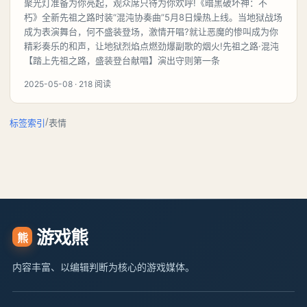
聚光灯准备为你亮起，观众席只待为你欢呼!《暗黑破坏神：不
朽》全新先祖之路时装“混沌协奏曲”5月8日燥热上线。当地狱战场
成为表演舞台，何不盛装登场，激情开唱?就让恶魔的惨叫成为你
精彩奏乐的和声，让地狱烈焰点燃劲爆副歌的烟火!先祖之路·混沌
【踏上先祖之路，盛装登台献唱】演出守则第一条
2025-05-08 · 218 阅读
/
标签索引
表情
游戏熊
熊
内容丰富、以编辑判断为核心的游戏媒体。