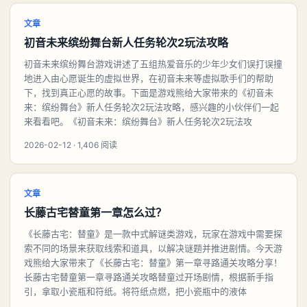
文章
初音未来缤纷舞台新人任务轮次2玩法攻略
初音未来缤纷舞台游戏讲述了五组热爱音乐的少年少女们误打误撞
地进入由心愿诞生的虚拟世界，在初音未来等虚拟歌手们的帮助
下，找到真正心愿的故事。下面是游戏熊给大家带来的《初音未
来：缤纷舞台》新人任务轮次2玩法攻略，感兴趣的小伙伴们一起
来看看吧。《初音未来：缤纷舞台》新人任务轮次2玩法攻
2026-02-12 · 1,406 阅读
文章
长藤古宅替童第一章怎么过？
《长藤古宅：替童》是一款中式解谜类游戏，玩家在游戏中需要探
索不同的场景来获取线索和道具，以解决谜题并推进剧情。今天游
戏熊给大家带来了《长藤古宅：替童》第一章寻路通关攻略分享！
长藤古宅替童第一章寻路通关攻略替童过开场剧情，根据新手指
引，拿取小瓷瓶和符纸。将符纸点燃，把小瓷瓶中的液体