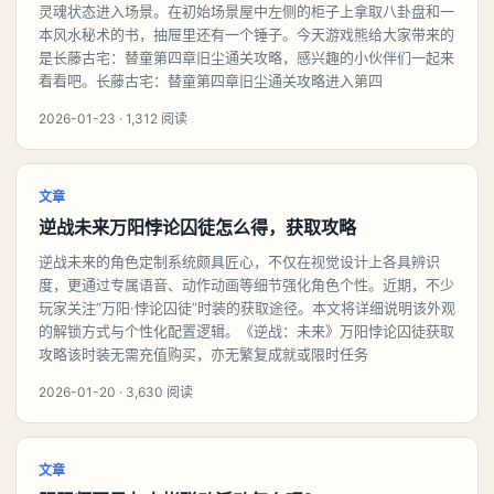
灵魂状态进入场景。在初始场景屋中左侧的柜子上拿取八卦盘和一
本风水秘术的书，抽屉里还有一个锤子。今天游戏熊给大家带来的
是长藤古宅：替童第四章旧尘通关攻略，感兴趣的小伙伴们一起来
看看吧。长藤古宅：替童第四章旧尘通关攻略进入第四
2026-01-23 · 1,312 阅读
文章
逆战未来万阳悖论囚徒怎么得，获取攻略
逆战未来的角色定制系统颇具匠心，不仅在视觉设计上各具辨识
度，更通过专属语音、动作动画等细节强化角色个性。近期，不少
玩家关注“万阳·悖论囚徒”时装的获取途径。本文将详细说明该外观
的解锁方式与个性化配置逻辑。《逆战：未来》万阳悖论囚徒获取
攻略该时装无需充值购买，亦无繁复成就或限时任务
2026-01-20 · 3,630 阅读
文章