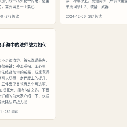
攻加引线一路火花带闪电，这里
荐：冲层小丑，竞速蒜头［带蒜头能
的，需要留意一个紫色
半废词条］2、装备：武器
06 · 279 阅读
2024-12-06 · 287 阅读
陆手游中的法师战力如何
都不是很清楚，首先说说装备，
品很关键：神圣戒指、圣心项
秘法结晶加10的戒指，玩家获得
器可以获得一定程度上的提升，
，五件套里首领肩是个可选项，
时加成巨大，能有6倍之多。下面
来详细的为大家介绍一下，欢迎
雾大陆法师战力提
1 · 231 阅读