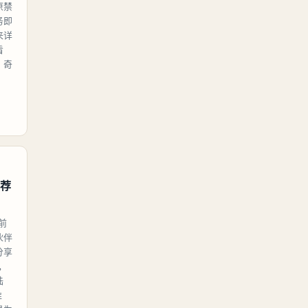
原禁
务即
来详
看
、奇
推荐
前
伙伴
分享
，
陆
推