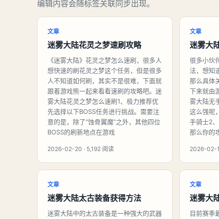
编辑内容会随标签关联同步出现。
文章
文章
迷雾大陆花灵之梦速刷攻略
迷雾大
《迷雾大陆》花灵之梦怎么速刷，很多人
很多小伙
想快速的刷花灵之梦这个任务，但是很多
法，想知
人不知道如何刷，其实不是很难，下面就
那么具体
跟着游戏熊一起来看看速刷的攻略吧。迷
下来就由
雾大陆花灵之梦怎么速刷1、极力推荐优
雾大陆无
先选择以下BOSS任务进行挑战。需要注
这么强呢
意的是，除了“蚀骨翼魔”之外，其他四位
手骑士2
BOSS的刷新地点在游戏
那么你的攻
2026-02-20 · 5,192 阅读
2026-02-1
文章
文章
迷雾大陆太古装备获得方法
迷雾大
迷雾大陆中的太古装备是一种强大的武器
目前赛季