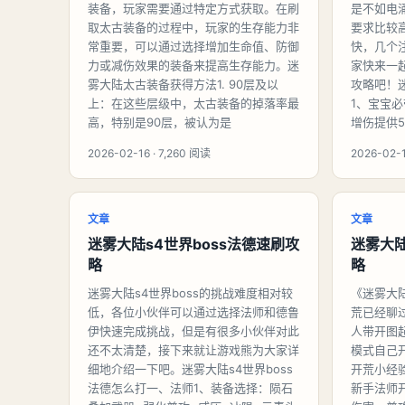
装备，玩家需要通过特定方式获取。在刷
是不如电
取太古装备的过程中，玩家的生存能力非
要求比较
常重要，可以通过选择增加生命值、防御
快，几个
力或减伤效果的装备来提高生存能力。迷
家快来一
雾大陆太古装备获得方法1. 90层及以
攻略吧！
上：在这些层级中，太古装备的掉落率最
1、宝宝
高，特别是90层，被认为是
增伤提供5
2026-02-16 · 7,260 阅读
2026-02-1
文章
文章
迷雾大陆s4世界boss法德速刷攻
迷雾大
略
略
迷雾大陆s4世界boss的挑战难度相对较
《迷雾大
低，各位小伙伴可以通过选择法师和德鲁
荒已经聊
伊快速完成挑战，但是有很多小伙伴对此
人带开图
还不太清楚，接下来就让游戏熊为大家详
模式自己
细地介绍一下吧。迷雾大陆s4世界boss
开荒小经
法德怎么打一、法师1、装备选择：陨石
新手法师