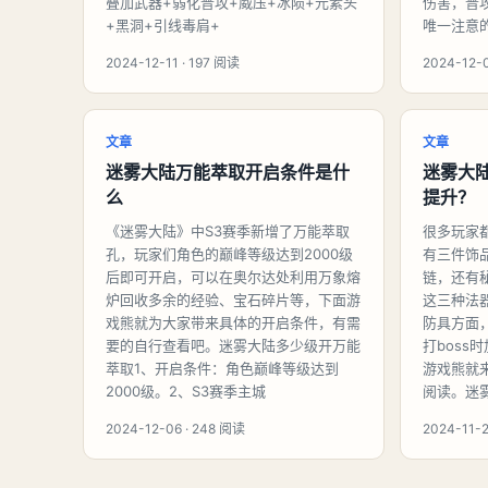
叠加武器+弱化普攻+威压+冰陨+元素头
伤害，普
+黑洞+引线毒肩+
唯一注意
2024-12-11 · 197 阅读
2024-12-
文章
文章
迷雾大陆万能萃取开启条件是什
迷雾大
么
提升？
《迷雾大陆》中S3赛季新增了万能萃取
很多玩家
孔，玩家们角色的巅峰等级达到2000级
有三件饰
后即可开启，可以在奥尔达处利用万象熔
链，还有
炉回收多余的经验、宝石碎片等，下面游
这三种法
戏熊就为大家带来具体的开启条件，有需
防具方面
要的自行查看吧。迷雾大陆多少级开万能
打boss
萃取1、开启条件：角色巅峰等级达到
游戏熊就
2000级。2、S3赛季主城
阅读。迷
2024-12-06 · 248 阅读
2024-11-2