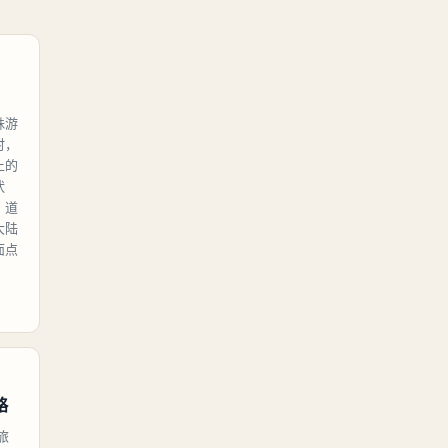
殊游
时，
上的
状
、道
大陆
面点
略
旅