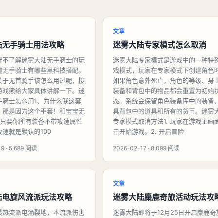
文章
陆无手骑士用法攻略
迷雾大陆专家模式怎么取消
伴不了解迷雾大陆无手骑士的玩
迷雾大陆专家模式是游戏中的一种特
道无手骑士有哪些黑科技搭配。
戏模式，玩家在专家模式下创建角色
关于无首骑手该怎么用过呢，接
如果角色意外死亡，角色的等级、身
游戏熊给大家具体讲解一下。迷
装备和背包中的物品都会重置为初始
手骑士怎么用1、为什么我这套
态。系统会保留角色装备库中的装备
，那是因为这个手套！和宝宝无
具背包中的道具和所有的货币。迷雾
、只要你所有装备不带攻速属性
专家模式取消方法1. 玩家在游戏主画
速就是默认的100
击开始游戏。2. 开启冒险
9 · 5,689 阅读
2026-02-17 · 8,099 阅读
文章
陆电旋风流派玩法攻略
迷雾大陆麋鹿奇旅活动玩法攻
最热流派电涌裂地，本流派伤害
迷雾大陆即将于12月25日开启麋鹿奇