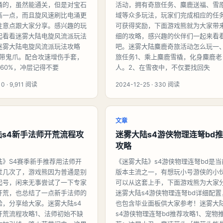
涌的，虽然能通关，但是对宝石
活动，拥有奇旅任务、麋鹿送福、雪
高一点，而且旋风速刷比电涌更
域等众多玩法，玩家们完成相应的任
注意点跟大家分享。感兴趣的玩
可获得奖励，下面游戏熊就为大家带
起看看迷雾大陆电旋风流派玩法
细的攻略，感兴趣的伙伴们一起来看
迷雾大陆电旋风流派玩法攻略
吧。迷雾大陆麋鹿奇旅活动怎么玩一
必带鬼爪。配合攻速增伤手套，
旅任务1、乘上麋鹿雪橇，化身麋鹿老
60%，冲层记得不要
人。2、在雪夜中，不仅要找回失
0 · 9,911 阅读
2024-12-25 · 330 阅读
文章
陆s4新手法师开荒流程攻
迷雾大陆s4游侠物理连弩bd
攻略
陆》S4赛季新手推荐用法师开
《迷雾大陆》s4游侠物理连弩bd是当
过几次了，游戏熊因为普通是别
版本主流之一，有想玩小号游侠的小
起号，闲来无事尝试了一下专家
可以从这套上手，下面游戏熊为大家
开荒，也总结了一点新手法师的
迷雾大陆s4游侠物理连弩bd详细配置
验，分享给大家。迷雾大陆s4
也包含毕业面板供大家参考！迷雾大
开荒流程攻略1、法师初始不缺
s4游侠物理连弩bd推荐攻略1、宠物