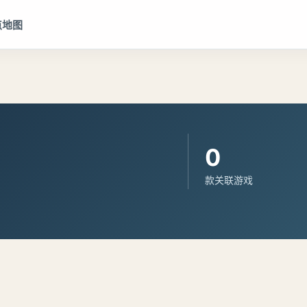
点地图
0
款关联游戏