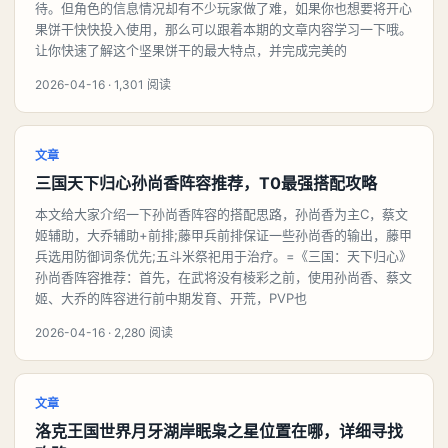
待。但角色的信息情况却有不少玩家做了难，如果你也想要将开心
果饼干快快投入使用，那么可以跟着本期的文章内容学习一下哦。
让你快速了解这个坚果饼干的最大特点，并完成完美的
2026-04-16 · 1,301 阅读
文章
三国天下归心孙尚香阵容推荐，T0最强搭配攻略
本文给大家介绍一下孙尚香阵容的搭配思路，孙尚香为主C，蔡文
姬辅助，大乔辅助+前排;藤甲兵前排保证一些孙尚香的输出，藤甲
兵选用防御词条优先;五斗米祭祀用于治疗。=《三国：天下归心》
孙尚香阵容推荐：首先，在武将没有棱彩之前，使用孙尚香、蔡文
姬、大乔的阵容进行前中期发育、开荒，PVP也
2026-04-16 · 2,280 阅读
文章
洛克王国世界月牙湖岸眠枭之星位置在哪，详细寻找