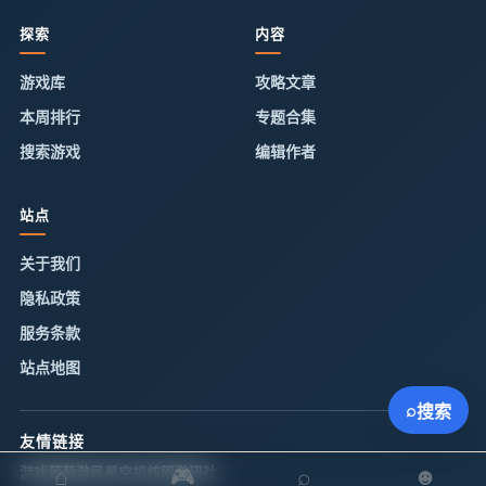
探索
内容
游戏库
攻略文章
本周排行
专题合集
搜索游戏
编辑作者
站点
关于我们
隐私政策
服务条款
站点地图
⌕
搜索
友情链接
游戏葡萄
⌂
游民星空
机核网
🎮
游研社
⌕
☻