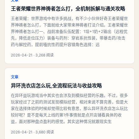
文章
王者荣耀世界神祷者怎么打，全机制拆解与通关攻略
王者荣耀：世界游戏中有许多挑战，有不少小伙伴好奇王者荣耀世
界神祷者怎么打，下面就给大家带来神祷者打法介绍。王者荣耀世
界神祷者怎么打一、战前准备队伍配置：1坦+1奶+2输出（远程优
先，降低走位压力）装备与药剂：穿岩系抗性装，带暴击药/攻击
药与解控药，提前嗑抗性药提升容错角色选择：远
2026-04-21 · 3,268 阅读
文章
异环洗衣店怎么玩,全流程玩法与收益攻略
在异环益玩游戏当中其实也会涉及到模拟经营的乐趣。不过，很多
玩家经过了之前的测试发现模拟经营，相对来说不算完善，但是大
家在选择体验的时候却觉得比较有意思，那么异环洗衣店怎么玩比
较好呢？是不是每天上线的第1件事情就是点开店铺看具体的收
益，面对那种盘点盈利的感觉。其实这种情况就跟现实生
2026-04-21 · 3,680 阅读