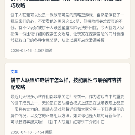
巧攻略
饼干人联盟可以说是一款软萌可爱的策略型游戏，自然是俘获了一
批玩家们的心，不要看他的画风这么q萌，但探险闯关难度真的不
低。有不少玩家被饼干人联盟星座探险玩法所困扰，今天就为大家
提供一份比较详细的探索图文攻略，让玩家在探索冒险的同时也能
够获取自己的各种专属奖励，从此以后开启丝滑通关模
2026-04-16 · 4,367 阅读
文章
饼干人联盟红枣饼干怎么样，技能属性与最强阵容搭
配攻略
最近几天很多小伙伴们都非常关注红枣饼干，作为游戏当中的重要
的饼干成员之一，无论是在团队组合模式上还是在战场表现上都是
非常具有实力的。而静态游戏熊将详细和大家分享一下红枣饼干的
属性情况，以及它的正确组队方法，如果你也是入坑的萌新伙伴，
可以赶紧学起来啦！《饼干人联盟》红枣饼干介绍中石
2026-04-16 · 5,454 阅读