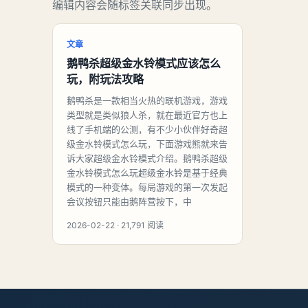
编辑内容会随标签关联同步出现。
文章
鹅鸭杀超级金水铃模式应该怎么
玩，附玩法攻略
鹅鸭杀是一款相当火热的联机游戏，游戏
类型就是类似狼人杀，就在最近官方也上
线了手机端的公测，有不少小伙伴好奇超
级金水铃模式怎么玩，下面游戏熊就来告
诉大家超级金水铃模式介绍。鹅鸭杀超级
金水铃模式怎么玩超级金水铃是基于经典
模式的一种变体。每局游戏的第一次发起
会议按钮只能由鹅阵营按下，中
2026-02-22 · 21,791 阅读