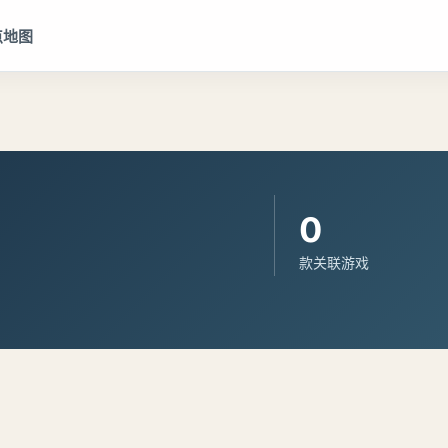
点地图
0
款关联游戏