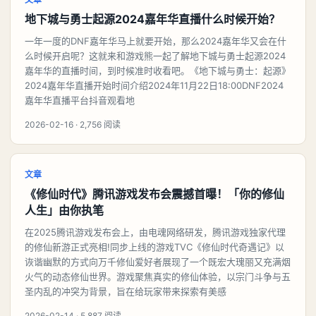
地下城与勇士起源2024嘉年华直播什么时候开始？
一年一度的DNF嘉年华马上就要开始，那么2024嘉年华又会在什
么时候开启呢？这就来和游戏熊一起了解地下城与勇士起源2024
嘉年华的直播时间，到时候准时收看吧。《地下城与勇士：起源》
2024嘉年华直播开始时间介绍2024年11月22日18:00DNF2024
嘉年华直播平台抖音观看地
2026-02-16 · 2,756 阅读
文章
《修仙时代》腾讯游戏发布会震撼首曝！「你的修仙
人生」由你执笔​​
在2025腾讯游戏发布会上，由电魂网络研发，腾讯游戏独家代理
的修仙新游正式亮相!同步上线的游戏TVC《修仙时代奇遇记》以
诙谐幽默的方式向万千修仙爱好者展现了一个既宏大瑰丽又充满烟
火气的动态修仙世界。游戏聚焦真实的修仙体验，以宗门斗争与五
圣内乱的冲突为背景，旨在给玩家带来探索有美感
2026-02-14 · 5,887 阅读