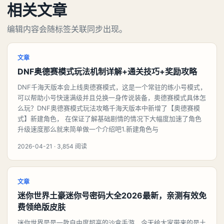
相关文章
编辑内容会随标签关联同步出现。
文章
DNF奥德赛模式玩法机制详解+通关技巧+奖励攻略
DNF千海天版本会上线奥德赛模式，这是一个常驻的练小号模式，
可以帮助小号快速满级并且兑换一身传说装备，奥德赛模式具体怎
么玩？DNF奥德赛模式玩法攻略千海天版本中新增了【奥德赛模
式】新建角色， 在保证了解基础剧情的情况下大幅度加速了角色
升级速度那么就来简单做一个介绍吧1.新建角色与
2026-04-21 · 3,854 阅读
文章
迷你世界土豪迷你号密码大全2026最新，亲测有效免
费领绝版皮肤
迷你世界是是一款自由度超高的沙盒手游，今天给大家带来的是土