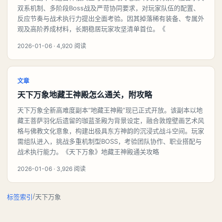
双系机制、多阶段Boss战及严苛协同要求，对玩家队伍的配置、
反应节奏与战术执行力提出全面考验。因其掉落稀有装备、专属外
观及高阶养成材料，长期稳居玩家攻坚清单首位。《
2026-01-06 · 4,920 阅读
文章
天下万象地藏王神殿怎么通关，附攻略
天下万象全新高难度副本“地藏王神殿”现已正式开放。该副本以地
藏王菩萨羽化后遗留的珈蓝圣殿为背景设定，融合敦煌壁画艺术风
格与佛教文化意象，构建出极具东方神韵的沉浸式战斗空间。玩家
需组队进入，挑战多重机制型BOSS，考验团队协作、职业搭配与
战术执行能力。《天下万象》地藏王神殿通关攻略
2026-01-06 · 3,926 阅读
/
标签索引
天下万象