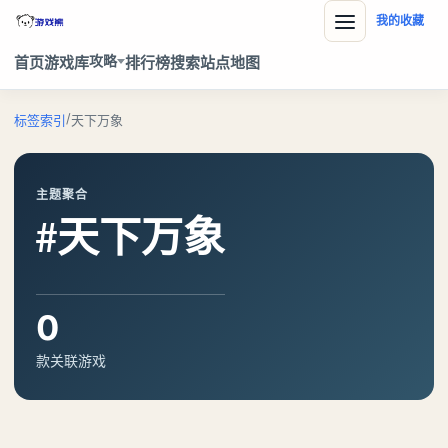
我的收藏
攻略
首页
游戏库
排行榜
搜索
站点地图
/
标签索引
天下万象
主题聚合
#天下万象
0
款关联游戏