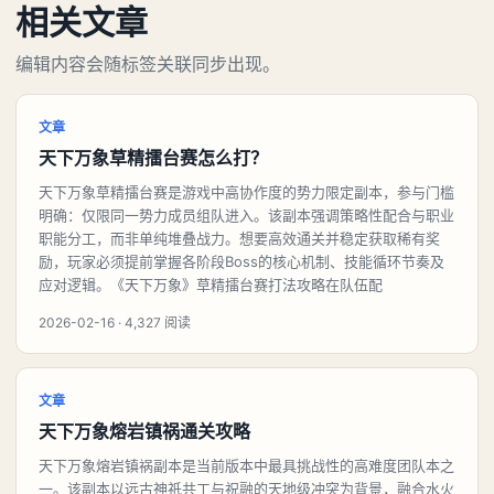
相关文章
编辑内容会随标签关联同步出现。
文章
天下万象草精擂台赛怎么打？
天下万象草精擂台赛是游戏中高协作度的势力限定副本，参与门槛
明确：仅限同一势力成员组队进入。该副本强调策略性配合与职业
职能分工，而非单纯堆叠战力。想要高效通关并稳定获取稀有奖
励，玩家必须提前掌握各阶段Boss的核心机制、技能循环节奏及
应对逻辑。《天下万象》草精擂台赛打法攻略在队伍配
2026-02-16 · 4,327 阅读
文章
天下万象熔岩镇祸通关攻略
天下万象熔岩镇祸副本是当前版本中最具挑战性的高难度团队本之
一。该副本以远古神祇共工与祝融的天地级冲突为背景，融合水火