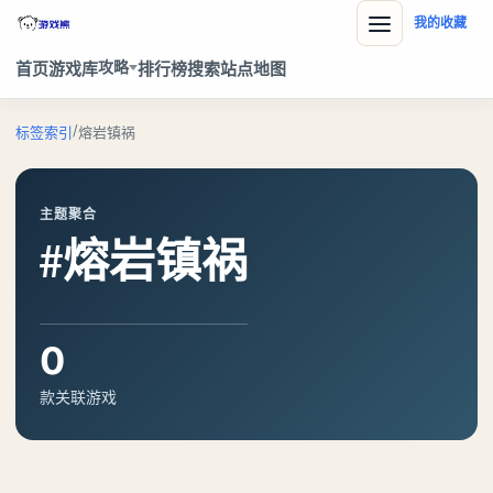
我的收藏
攻略
首页
游戏库
排行榜
搜索
站点地图
/
标签索引
熔岩镇祸
主题聚合
#熔岩镇祸
0
款关联游戏