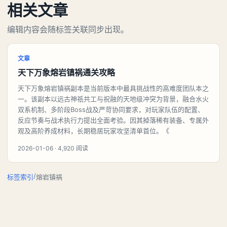
相关文章
编辑内容会随标签关联同步出现。
文章
天下万象熔岩镇祸通关攻略
天下万象熔岩镇祸副本是当前版本中最具挑战性的高难度团队本之
一。该副本以远古神祇共工与祝融的天地级冲突为背景，融合水火
双系机制、多阶段Boss战及严苛协同要求，对玩家队伍的配置、
反应节奏与战术执行力提出全面考验。因其掉落稀有装备、专属外
观及高阶养成材料，长期稳居玩家攻坚清单首位。《
2026-01-06 · 4,920 阅读
/
标签索引
熔岩镇祸