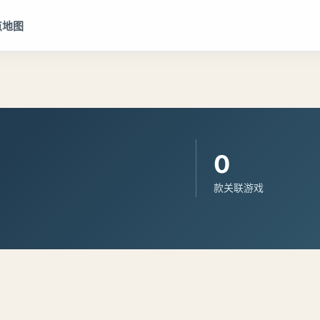
点地图
0
款关联游戏