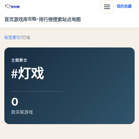
我的收藏
攻略
首页
游戏库
排行榜
搜索
站点地图
/
标签索引
灯戏
主题聚合
#灯戏
0
款关联游戏