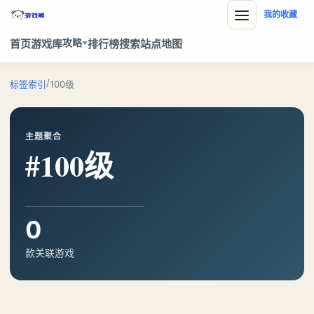
我的收藏
攻略
首页
游戏库
排行榜
搜索
站点地图
/
标签索引
100级
主题聚合
#100级
0
款关联游戏