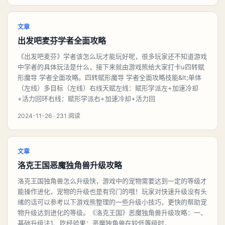
文章
出发吧麦芬学者全面攻略
《出发吧麦芬》学者该怎么玩才能玩好呢，很多玩家还不知道游戏
中学者的具体玩法是什么，接下来就由游戏熊给大家打卡u四转赋
形魔导 学者全面攻略。四转赋形魔导 学者全面攻略技能&lt;单体
（左线）多目标（左线）右线天赋左线：赋形学派左+加速冷却
+活力回环右线：赋形学派右+加速冷却+活力回
2024-11-26 · 231 阅读
文章
洛克王国恶魔独角兽升级攻略
洛克王国独角兽怎么升级快，游戏中的宠物需要达到一定的等级才
能操作进化，宠物的升级也是有窍门的哦！玩家对快速升级没有头
绪的话可以参考以下游戏熊整理的一些升级小技巧，更快的帮助宠
物升级达到进化的等级。《洛克王国》恶魔独角兽升级攻略：一、
基础升级法1、吃经验果：恶魔独角兽在较低等级时，