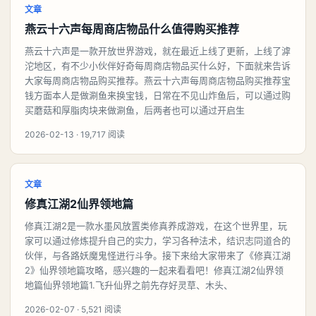
文章
燕云十六声每周商店物品什么值得购买推荐
燕云十六声是一款开放世界游戏，就在最近上线了更新，上线了滹
沱地区，有不少小伙伴好奇每周商店物品买什么好，下面就来告诉
大家每周商店物品购买推荐。燕云十六声每周商店物品购买推荐宝
钱方面本人是做涮鱼来换宝钱，日常在不见山炸鱼后，可以通过购
买蘑菇和厚脂肉块来做涮鱼，后两者也可以通过开启生
2026-02-13 · 19,717 阅读
文章
修真江湖2仙界领地篇
修真江湖2是一款水墨风放置类修真养成游戏，在这个世界里，玩
家可以通过修炼提升自己的实力，学习各种法术，结识志同道合的
伙伴，与各路妖魔鬼怪进行斗争。接下来给大家带来了《修真江湖
2》仙界领地篇攻略，感兴趣的一起来看看吧！修真江湖2仙界领
地篇仙界领地篇1.飞升仙界之前先存好灵草、木头、
2026-02-07 · 5,521 阅读