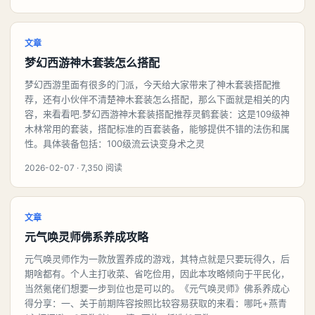
文章
梦幻西游神木套装怎么搭配
梦幻西游里面有很多的门派，今天给大家带来了神木套装搭配推
荐，还有小伙伴不清楚神木套装怎么搭配，那么下面就是相关的内
容，来看看吧.梦幻西游神木套装搭配推荐‌灵鹤套装‌：这是109级神
木林常用的套装，搭配标准的百套装备，能够提供不错的法伤和属
性。具体装备包括：100级流云诀变身术之灵
2026-02-07 · 7,350 阅读
文章
元气唤灵师佛系养成攻略
元气唤灵师作为一款放置养成的游戏，其特点就是只要玩得久，后
期啥都有。个人主打收菜、省吃俭用，因此本攻略倾向于平民化，
当然氪佬们想要一步到位也是可以的。《元气唤灵师》佛系养成心
得分享：一、关于前期阵容按照比较容易获取的来看：哪吒+燕青