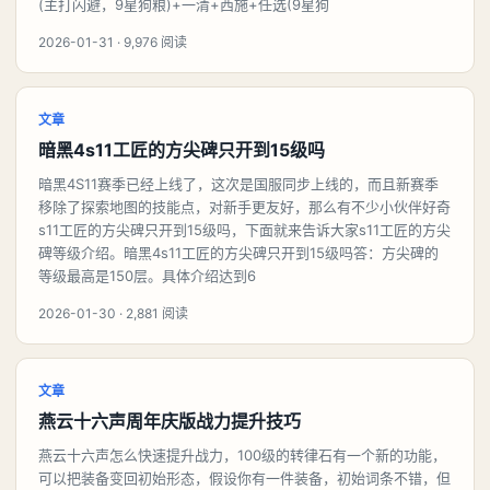
(主打闪避，9星狗粮)+一清+西施+任选(9星狗
2026-01-31 · 9,976 阅读
文章
暗黑4s11工匠的方尖碑只开到15级吗
暗黑4S11赛季已经上线了，这次是国服同步上线的，而且新赛季
移除了探索地图的技能点，对新手更友好，那么有不少小伙伴好奇
s11工匠的方尖碑只开到15级吗，下面就来告诉大家s11工匠的方尖
碑等级介绍。暗黑4s11工匠的方尖碑只开到15级吗答：方尖碑的
等级最高是150层。具体介绍达到6
2026-01-30 · 2,881 阅读
文章
燕云十六声周年庆版战力提升技巧
燕云十六声怎么快速提升战力，100级的转律石有一个新的功能，
可以把装备变回初始形态，假设你有一件装备，初始词条不错，但