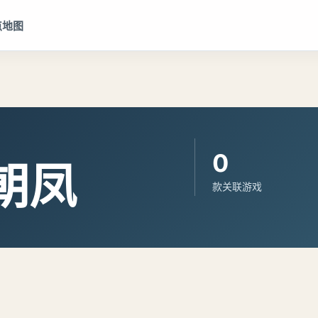
点地图
0
朝凤
款关联游戏