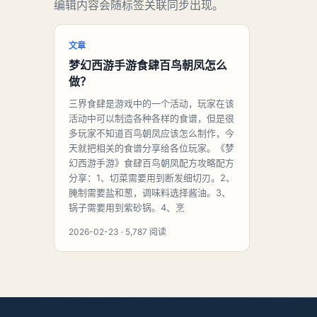
编辑内容会随标签关联同步出现。
文章
梦幻西游手游食肆百鸟朝凤怎么
做？
三界食肆是游戏中的一个活动，玩家在该
活动中可以制造各种各样的食谱，但是很
多玩家不知道百鸟朝凤应该怎么制作，今
天就把相关的食谱分享给各位玩家。《梦
幻西游手游》食肆百鸟朝凤配方攻略配方
分享：1、切菜需要用到断发细切刃。2、
腌制需要盐和葱，调味料选择酱油。3、
锅子需要用到紫砂锅。4、烹
2026-02-23 · 5,787 阅读