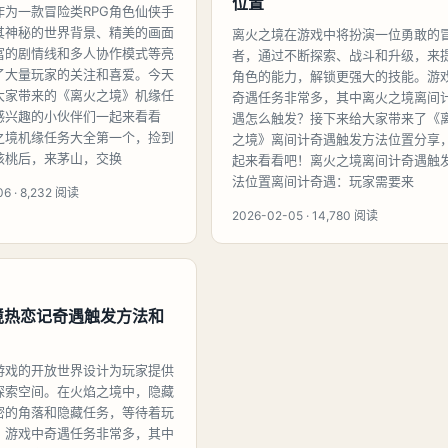
位置
作为一款冒险类RPG角色仙侠手
其神秘的世界背景、精美的画面
离火之境在游戏中将扮演一位勇敢的
富的剧情线和多人协作模式等亮
者，通过不断探索、战斗和升级，来
了大量玩家的关注和喜爱。今天
角色的能力，解锁更强大的技能。游
大家带来的《离火之境》机缘任
奇遇任务非常多，其中离火之境离间
感兴趣的小伙伴们一起来看看
遇怎么触发？接下来给大家带来了《
之境机缘任务大全第一个，捡到
之境》离间计奇遇触发方法位置分享
核桃后，来茅山，交换
起来看看吧！离火之境离间计奇遇触
法位置离间计奇遇：玩家需要来
6 · 8,232 阅读
2026-02-05 · 14,780 阅读
境热恋记奇遇触发方法和
游戏的开放世界设计为玩家提供
探索空间。在火焰之境中，隐藏
密的角落和隐藏任务，等待着玩
。游戏中奇遇任务非常多，其中