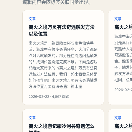
编辑内容会随标签关联同步出现。
文章
文章
离火之境万灵有法奇遇触发方法
离火之
以及位置
游戏中海
别是离间计
离火之境是一款冒险类RPG角色仙侠手
戏熊给大
游，游戏中有很多奇遇任务，大部分都是
奇遇触发
点对话就触发的，部分是在周边闲逛触发
会。触发
的！找到位置奇遇完成不难，下面是游戏
子，触发
熊给大家带来的《离火之境》万灵有法奇
触发方法
遇触发方法位置，我们一起来看看具体是
地图，点
如何操作吧！离火之境万灵有法奇遇触发
方法位置万灵有法奇遇：神木崖
2026-02-2
2026-02-22 · 4,567 阅读
文章
文章
离火之境游记霜冷河谷奇遇怎么
离火之