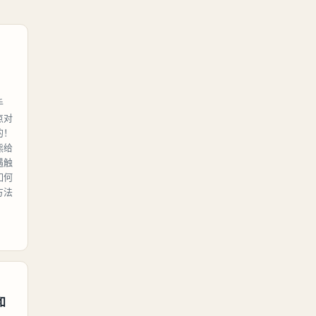
手
点对
的！
熊给
遇触
如何
方法
和