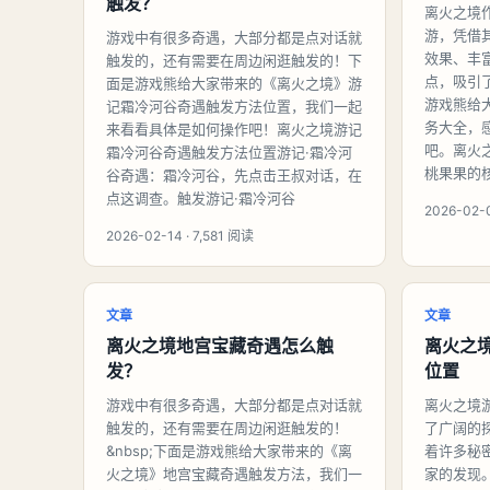
触发？
离火之境
游，凭借
游戏中有很多奇遇，大部分都是点对话就
效果、丰
触发的，还有需要在周边闲逛触发的！下
点，吸引
面是游戏熊给大家带来的《离火之境》游
游戏熊给
记霜冷河谷奇遇触发方法位置，我们一起
务大全，
来看看具体是如何操作吧！离火之境游记
吧。离火
霜冷河谷奇遇触发方法位置游记·霜冷河
桃果果的
谷奇遇：霜冷河谷，先点击王叔对话，在
点这调查。触发游记·霜冷河谷
2026-02-0
2026-02-14 · 7,581 阅读
文章
文章
离火之境地宫宝藏奇遇怎么触
离火之
发？
位置
游戏中有很多奇遇，大部分都是点对话就
离火之境
触发的，还有需要在周边闲逛触发的！
了广阔的
&nbsp;下面是游戏熊给大家带来的《离
着许多秘
火之境》地宫宝藏奇遇触发方法，我们一
家的发现