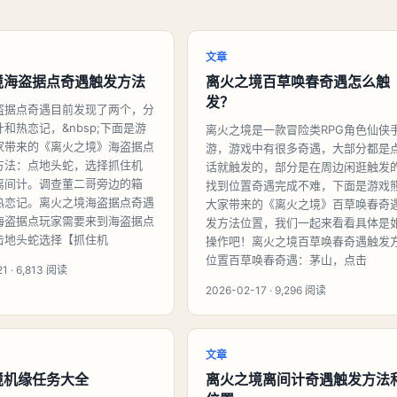
文章
境海盗据点奇遇触发方法
离火之境百草唤春奇遇怎么触
发？
盗据点奇遇目前发现了两个，分
和热恋记，&nbsp;下面是游
离火之境是一款冒险类RPG角色仙侠
家带来的《离火之境》海盗据点
游，游戏中有很多奇遇，大部分都是
方法：点地头蛇，选择抓住机
话就触发的，部分是在周边闲逛触发
离间计。调查董二哥旁边的箱
找到位置奇遇完成不难，下面是游戏
热恋记。离火之境海盗据点奇遇
大家带来的《离火之境》百草唤春奇
海盗据点玩家需要来到海盗据点
发方法位置，我们一起来看看具体是
击地头蛇选择【抓住机
操作吧！离火之境百草唤春奇遇触发
位置百草唤春奇遇：茅山，点击
1 · 6,813 阅读
2026-02-17 · 9,296 阅读
文章
境机缘任务大全
离火之境离间计奇遇触发方法