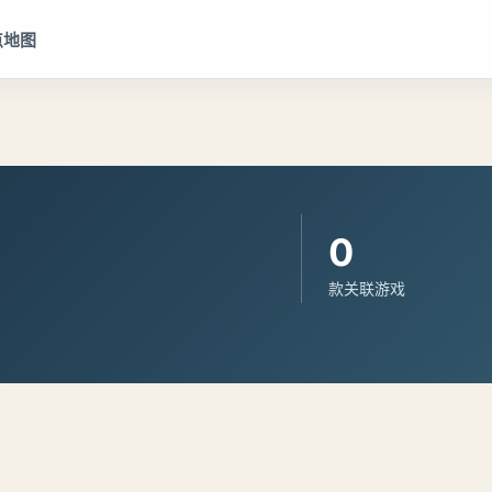
点地图
0
款关联游戏