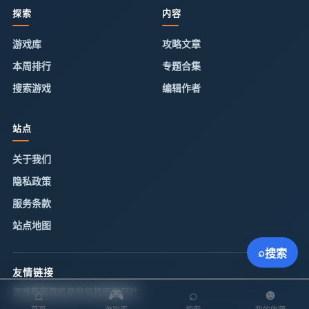
探索
内容
游戏库
攻略文章
本周排行
专题合集
搜索游戏
编辑作者
站点
关于我们
隐私政策
服务条款
站点地图
⌕
搜索
友情链接
游戏葡萄
⌂
游民星空
机核网
🎮
游研社
⌕
☻