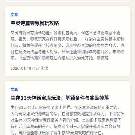
文章
空灵诗篇零氪畅玩攻略
空灵诗篇虽有抽卡功能和各类礼包售卖，但这不意味着零氪不能
玩，相反，零氪玩家在做好资源规划后，一样能在空灵诗篇中顺利
畅玩，将角色提升至较高练度，成功挑战里边的各类强力敌人，也
能在竞技玩法里与他人对战，甚至还能冲到榜单的前几名，来瞧瞧
吧。《空灵诗篇》零氪玩法介绍从进入游戏开始，零氪玩
2026-01-18 · 157 阅读
文章
生存33天神话宝库玩法，解锁条件与奖励掉落
生存33天会让玩家来到了废土世界。在这里资源是特别重要的，
因为玩家如果资源丰富的话，它能够有效地提升战斗力，下面就针
对生存33天神话宝库做相关内容的介绍。其实很多玩家也想要了
解神话宝库里面的东西，毕竟这个对于玩家提升战斗实力会有帮
助。当然也能够让玩家了解生存33天游戏的资源所在。