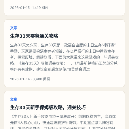
2026-01-15 · 1,419 阅读
文章
生存33天零氪通关攻略
生存33天怎么玩，生存33天是一款高自由度的末日生存“搜打撤”
手游，玩家需要扮演幸存者领袖，在丧尸横行的末日中拯救幸存
者、探索废墟、组建联盟，下面为大家带来这款游戏的一些通关攻
略。《生存33天》零氪通关攻略：一、1月最新兑换码汇总部分兑
换码有有效期，建议拿到后立刻使用!奖励会通过
2026-01-14 · 3,480 阅读
文章
生存33天新手保姆级攻略，通关技巧
《生存33天》新手攻略围绕三阶段展开：前期以稳为主，资源优
先供4人核心小队，快速建设庇护所防御；中期重点激活阵容羁
绊，发展资源自给，并针对不同地形谨慎探索；后期需分场景配