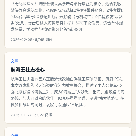
《无尽探险队》暗影套装以高暴击与潜行增益为核心，适合刺客、
游侠等高爆发职业，搭配时优先选择2件套+散件组合，2件套提供
10%暴击率与5%移速加成，兼顾输出与机动性；4件套触发“暗影
步”效果，暴击后进入短暂隐身并提升30%下次伤害，适合单体爆
发场景，武器推荐搭配“影牙匕首”或“夜风
2026-02-05 · 5,745 阅读
文章
航海王壮志雄心
航海王壮志雄心官方正版游戏改编自海贼王原创动画，风靡全球。
本文以虚构的《大海盗时代》为故事舞台，描述了主人公蒙其·D·
路飞以获得《海贼王》、成为“海贼王”为梦想，出海，跟随路飞的
路线，与志同道合的伙伴一起克服重重阻碍，挺进“伟大航路”。在
做梦和战斗的同时，玩家可以通过1V1战斗，
2026-01-27 · 5,027 阅读