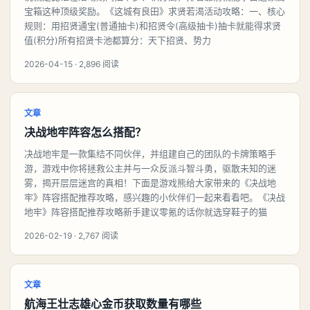
宝箱这种顶级奖励。《这城有良田》求贤若渴活动攻略：一、核心
规则：用招贤通宝(普通抽卡)和招贤令(高级抽卡)抽卡就能得求贤
值(积分)所有招贤卡池都算分：天下招贤、势力
2026-04-15 · 2,896 阅读
文章
决战地牢阵容怎么搭配？
决战地牢是一款集结不同伙伴，并组建自己的团队的卡牌策略手
游，游戏中你将拯救公主并与一众反派斗智斗勇，驱散未知的迷
雾，揭开层层迷宫的真相！下面是游戏熊给大家带来的《决战地
牢》阵容搭配推荐攻略，感兴趣的小伙伴们一起来看看吧。《决战
地牢》阵容搭配推荐攻略新手建议零氪的话你就选穿鞋子的猫
2026-02-19 · 2,767 阅读
文章
航海王壮志雄心金币获取数量有哪些