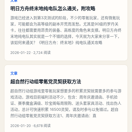
文章
明日方舟终末地纯电队怎么通关，附攻略
游戏已经进入到第3次测试的阶段，不少的零氪玩家，还有微氪玩
家，可能都会为高等级的副本开荒而发愁。尤其是90级的罗丹关
卡，往往都需要用昂贵的装备、高练度的角色来支撑。明日方舟终
末地纯电队其实就是一个不错的选择，今天就为大家来分享一下，
该如何来通关？《明日方舟：终末地》纯电队通关攻略
2026-01-22 · 2,724 阅读
文章
超自然行动组零氪党灵契获取方法
超自然行动组游戏里零氪玩家想要多的积累灵契就需要多的参与游
戏活动，游戏目前福利活动不少，包含：周年庆邀请函、手机验
证、赛季魔盒满级、珍宝阁每周限购、送头套家具活动、找出伪人
活动，总计可快速积累 16500灵契，请及时参与以免错过。超自
然行动组零氪党灵契获取方法1、周年庆邀请函：直
2026-01-20 · 6,678 阅读