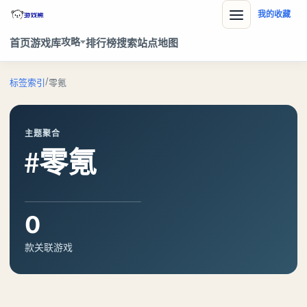
我的收藏
攻略
首页
游戏库
排行榜
搜索
站点地图
/
标签索引
零氪
主题聚合
#零氪
0
款关联游戏