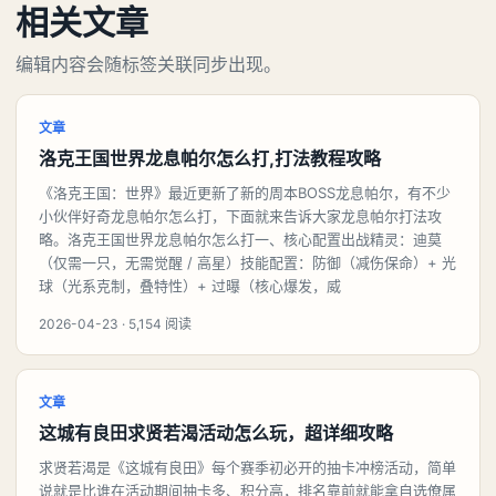
相关文章
编辑内容会随标签关联同步出现。
文章
洛克王国世界龙息帕尔怎么打,打法教程攻略
《洛克王国：世界》最近更新了新的周本BOSS龙息帕尔，有不少
小伙伴好奇龙息帕尔怎么打，下面就来告诉大家龙息帕尔打法攻
略。洛克王国世界龙息帕尔怎么打一、核心配置出战精灵：迪莫
（仅需一只，无需觉醒 / 高星）技能配置：防御（减伤保命）+ 光
球（光系克制，叠特性）+ 过曝（核心爆发，威
2026-04-23 · 5,154 阅读
文章
这城有良田求贤若渴活动怎么玩，超详细攻略
求贤若渴是《这城有良田》每个赛季初必开的抽卡冲榜活动，简单
说就是比谁在活动期间抽卡多、积分高，排名靠前就能拿自选僚属