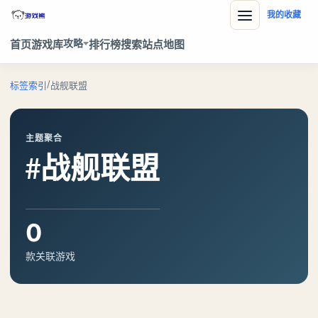
我的收藏
攻略
首页
游戏库
排行榜
搜索
站点地图
/
标签索引
战舰联盟
主题聚合
#战舰联盟
0
款关联游戏