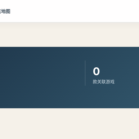
点地图
0
款关联游戏