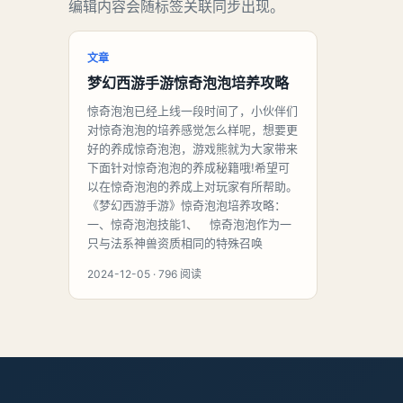
编辑内容会随标签关联同步出现。
文章
梦幻西游手游惊奇泡泡培养攻略
惊奇泡泡已经上线一段时间了，小伙伴们
对惊奇泡泡的培养感觉怎么样呢，想要更
好的养成惊奇泡泡，游戏熊就为大家带来
下面针对惊奇泡泡的养成秘籍哦!希望可
以在惊奇泡泡的养成上对玩家有所帮助。
《梦幻西游手游》惊奇泡泡培养攻略：
一、惊奇泡泡技能1、 惊奇泡泡作为一
只与法系神兽资质相同的特殊召唤
2024-12-05 · 796 阅读