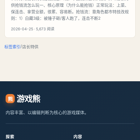
供抢钱流怎么玩一、核心原理（为什么能抢钱）正常玩法：上菜、
保连击、拿营业额，很累、容易断。抢钱流：靠角色都市特技改规
则：1）白藏3级：被锤子砸/客人跑了，连击不断2
2026-04-25 · 5,673 阅读
/
标签索引
店长特供
游戏熊
熊
内容丰富、以编辑判断为核心的游戏媒体。
探索
内容