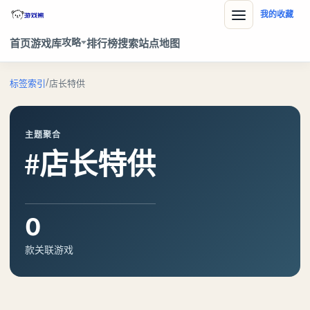
我的收藏
攻略
首页
游戏库
排行榜
搜索
站点地图
/
标签索引
店长特供
主题聚合
#店长特供
0
款关联游戏