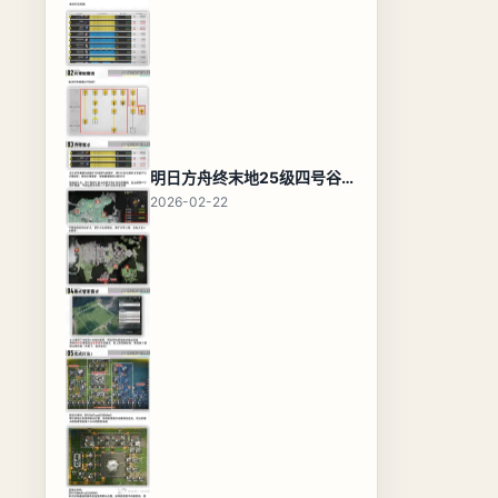
明日方舟终末地25级四号谷地基地蓝图，高效布局规划
2026-02-22