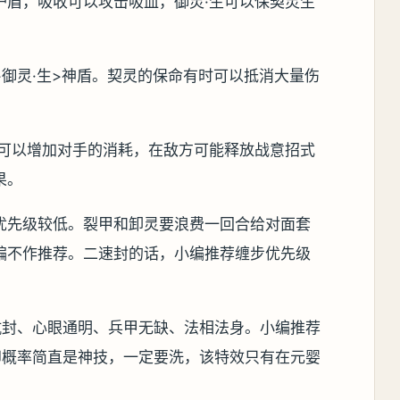
护盾，吸收可以攻击吸血，御灵·生可以保契灵生
御灵·生>神盾。契灵的保命有时可以抵消大量伤
心可以增加对手的消耗，在敌方可能释放战意招式
果。
优先级较低。裂甲和卸灵要浪费一回合给对面套
编不作推荐。二速封的话，小编推荐缠步优先级
抗封、心眼通明、兵甲无缺、法相法身。小编推荐
印概率简直是神技，一定要洗，该特效只有在元婴